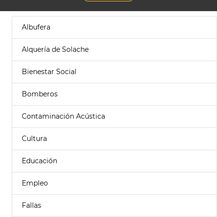
Albufera
Alquería de Solache
Bienestar Social
Bomberos
Contaminación Acústica
Cultura
Educación
Empleo
Fallas