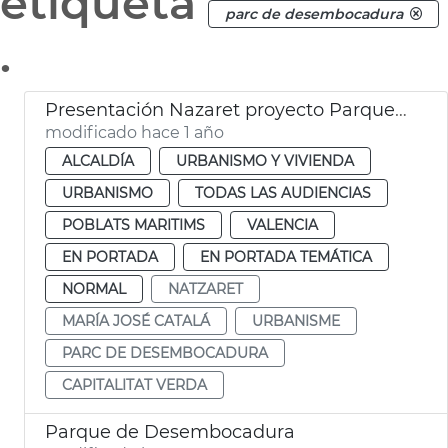
etiqueta
parc de desembocadura
.
Presentación Nazaret proyecto Parque Desembocadura
modificado hace 1 año
ALCALDÍA
URBANISMO Y VIVIENDA
URBANISMO
TODAS LAS AUDIENCIAS
POBLATS MARITIMS
VALENCIA
EN PORTADA
EN PORTADA TEMÁTICA
NORMAL
NATZARET
MARÍA JOSÉ CATALÁ
URBANISME
PARC DE DESEMBOCADURA
CAPITALITAT VERDA
Parque de Desembocadura