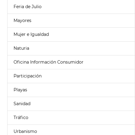
Feria de Julio
Mayores
Mujer e Igualdad
Naturia
Oficina Información Consumidor
Participación
Playas
Sanidad
Tráfico
Urbanismo