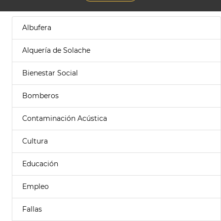
Albufera
Alquería de Solache
Bienestar Social
Bomberos
Contaminación Acústica
Cultura
Educación
Empleo
Fallas