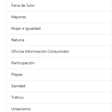
Feria de Julio
Mayores
Mujer e Igualdad
Naturia
Oficina Información Consumidor
Participación
Playas
Sanidad
Tráfico
Urbanismo