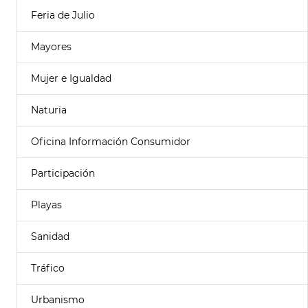
Feria de Julio
Mayores
Mujer e Igualdad
Naturia
Oficina Información Consumidor
Participación
Playas
Sanidad
Tráfico
Urbanismo