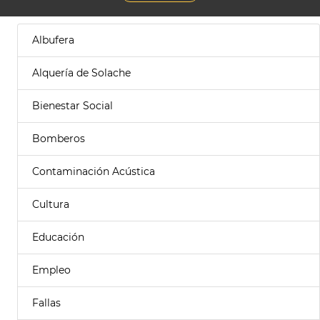
Albufera
Alquería de Solache
Bienestar Social
Bomberos
Contaminación Acústica
Cultura
Educación
Empleo
Fallas