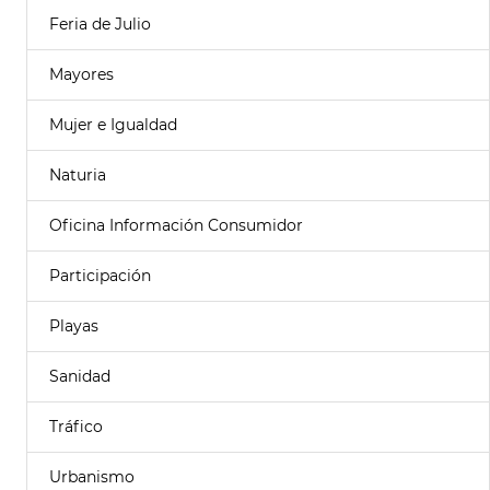
Feria de Julio
Mayores
Mujer e Igualdad
Naturia
Oficina Información Consumidor
Participación
Playas
Sanidad
Tráfico
Urbanismo