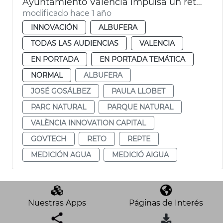
Ayuntamiento València impulsa un reto GovTech para proteger la Albufera
modificado hace 1 año
INNOVACIÓN
ALBUFERA
TODAS LAS AUDIENCIAS
VALENCIA
EN PORTADA
EN PORTADA TEMÁTICA
NORMAL
ALBUFERA
JOSÉ GOSÁLBEZ
PAULA LLOBET
PARC NATURAL
PARQUE NATURAL
VALÈNCIA INNOVATION CAPITAL
GOVTECH
RETO
REPTE
MEDICIÓN AGUA
MEDICIÓ AIGUA
Nuestras Apps
Páginas de Interés