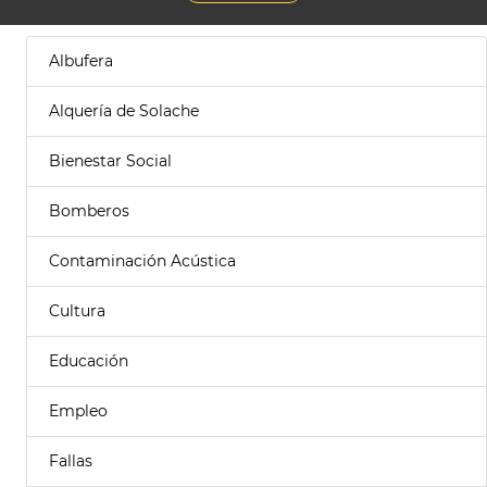
Albufera
Alquería de Solache
Bienestar Social
Bomberos
Contaminación Acústica
Cultura
Educación
Empleo
Fallas