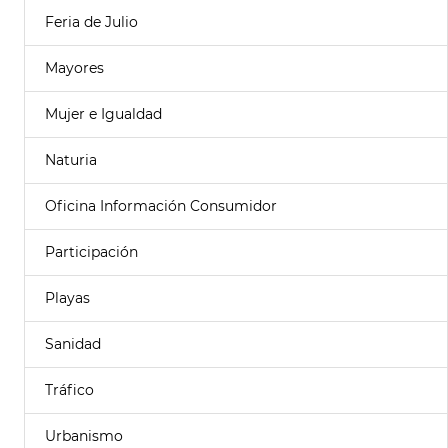
Feria de Julio
Mayores
Mujer e Igualdad
Naturia
Oficina Información Consumidor
Participación
Playas
Sanidad
Tráfico
Urbanismo