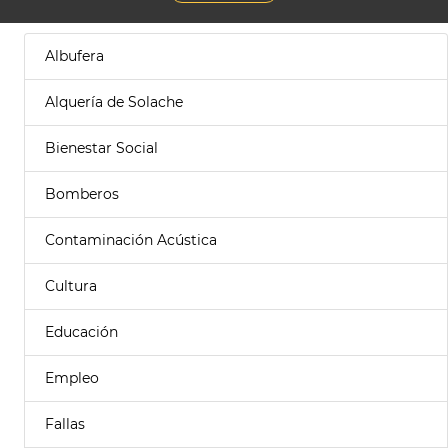
Albufera
Alquería de Solache
Bienestar Social
Bomberos
Contaminación Acústica
Cultura
Educación
Empleo
Fallas