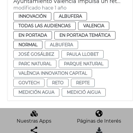
Ayuntamiento València impulsa un reto GovTech para proteger la Albufera
modificado hace 1 año
INNOVACIÓN
ALBUFERA
TODAS LAS AUDIENCIAS
VALENCIA
EN PORTADA
EN PORTADA TEMÁTICA
NORMAL
ALBUFERA
JOSÉ GOSÁLBEZ
PAULA LLOBET
PARC NATURAL
PARQUE NATURAL
VALÈNCIA INNOVATION CAPITAL
GOVTECH
RETO
REPTE
MEDICIÓN AGUA
MEDICIÓ AIGUA
Nuestras Apps
Páginas de Interés