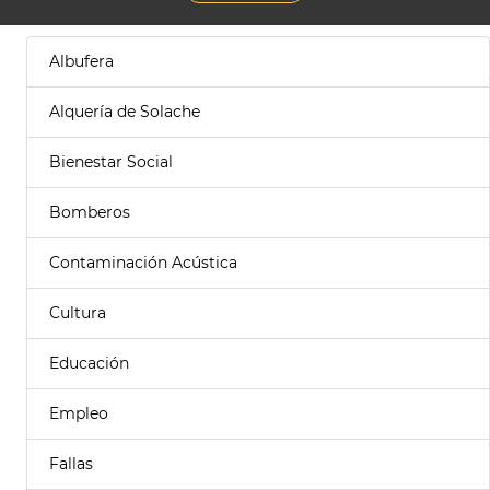
Albufera
Alquería de Solache
Bienestar Social
Bomberos
Contaminación Acústica
Cultura
Educación
Empleo
Fallas