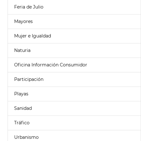
Feria de Julio
Mayores
Mujer e Igualdad
Naturia
Oficina Información Consumidor
Participación
Playas
Sanidad
Tráfico
Urbanismo