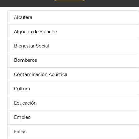
Albufera
Alquería de Solache
Bienestar Social
Bomberos
Contaminación Acústica
Cultura
Educación
Empleo
Fallas