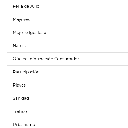
Feria de Julio
Mayores
Mujer e Igualdad
Naturia
Oficina Información Consumidor
Participación
Playas
Sanidad
Tráfico
Urbanismo