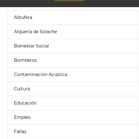
Albufera
Alquería de Solache
Bienestar Social
Bomberos
Contaminación Acústica
Cultura
Educación
Empleo
Fallas