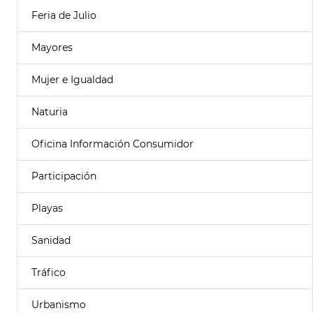
Feria de Julio
Mayores
Mujer e Igualdad
Naturia
Oficina Información Consumidor
Participación
Playas
Sanidad
Tráfico
Urbanismo