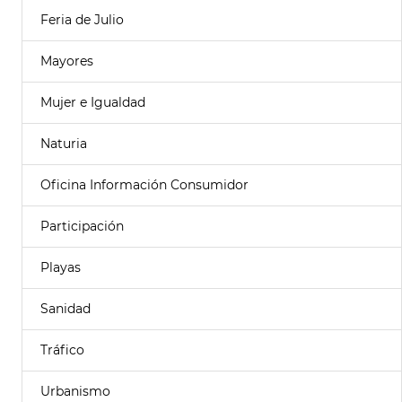
Feria de Julio
Mayores
Mujer e Igualdad
Naturia
Oficina Información Consumidor
Participación
Playas
Sanidad
Tráfico
Urbanismo