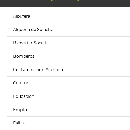
Albufera
Alquería de Solache
Bienestar Social
Bomberos
Contaminación Acústica
Cultura
Educación
Empleo
Fallas