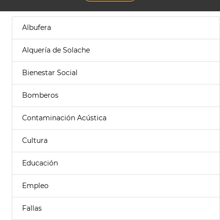
Albufera
Alquería de Solache
Bienestar Social
Bomberos
Contaminación Acústica
Cultura
Educación
Empleo
Fallas