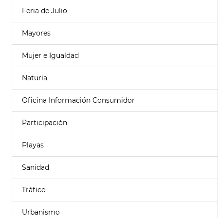
Feria de Julio
Mayores
Mujer e Igualdad
Naturia
Oficina Información Consumidor
Participación
Playas
Sanidad
Tráfico
Urbanismo