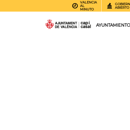
VALENCIA
GOBIER
AL
ABIERTO
MINUTO
AYUNTAMIENT