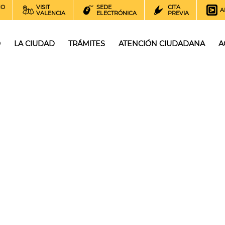
NO
VISIT
SEDE
CITA
A
VALENCIA
ELECTRÓNICA
PREVIA
O
LA CIUDAD
TRÁMITES
ATENCIÓN CIUDADANA
A