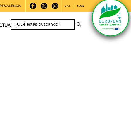
PPVALÈNCIA
VAL
CAS
CTUALIDAD