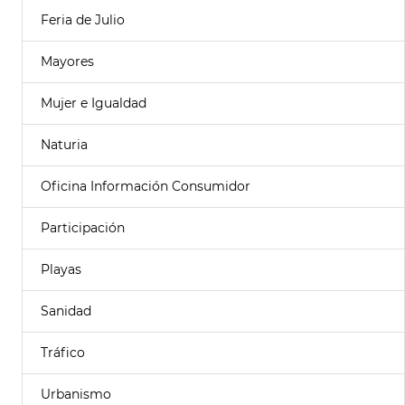
Feria de Julio
Mayores
Mujer e Igualdad
Naturia
Oficina Información Consumidor
Participación
Playas
Sanidad
Tráfico
Urbanismo