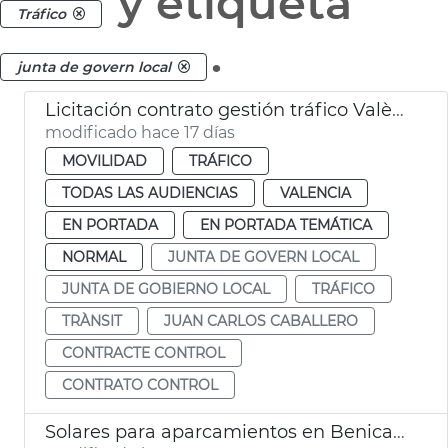
y etiqueta
Tráfico
.
junta de govern local
Licitación contrato gestión tráfico València
modificado hace 17 días
MOVILIDAD
TRÁFICO
TODAS LAS AUDIENCIAS
VALENCIA
EN PORTADA
EN PORTADA TEMÁTICA
NORMAL
JUNTA DE GOVERN LOCAL
JUNTA DE GOBIERNO LOCAL
TRÁFICO
TRÀNSIT
JUAN CARLOS CABALLERO
CONTRACTE CONTROL
CONTRATO CONTROL
Solares para aparcamientos en Benicalap, Benimàmet, Soternes