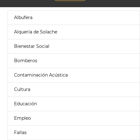
Albufera
Alquería de Solache
Bienestar Social
Bomberos
Contaminación Acústica
Cultura
Educación
Empleo
Fallas