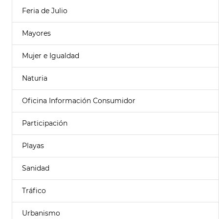
Feria de Julio
Mayores
Mujer e Igualdad
Naturia
Oficina Información Consumidor
Participación
Playas
Sanidad
Tráfico
Urbanismo