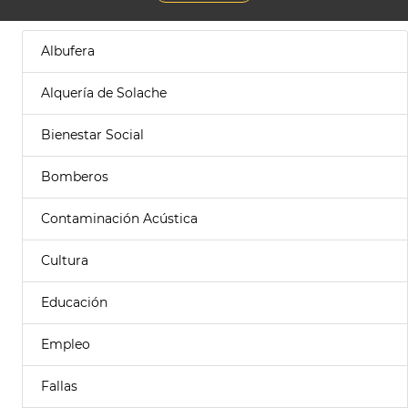
Albufera
Alquería de Solache
Bienestar Social
Bomberos
Contaminación Acústica
Cultura
Educación
Empleo
Fallas