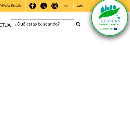
PPVALÈNCIA
VAL
CAS
CTUALIDAD