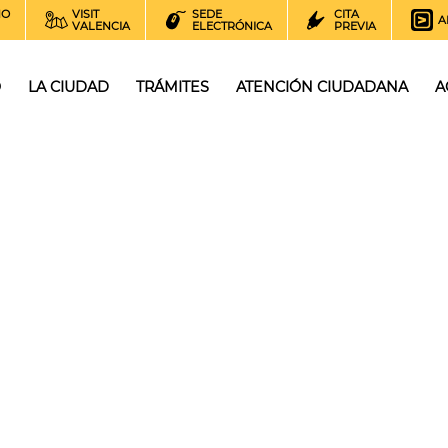
NO
VISIT
SEDE
CITA
A
VALENCIA
ELECTRÓNICA
PREVIA
O
LA CIUDAD
TRÁMITES
ATENCIÓN CIUDADANA
A