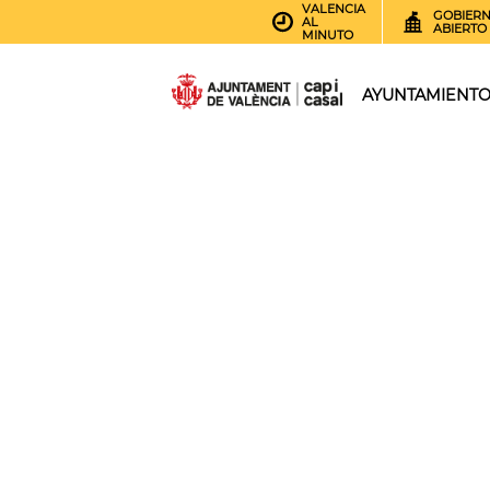
VALENCIA
GOBIER
AL
ABIERTO
MINUTO
AYUNTAMIENT