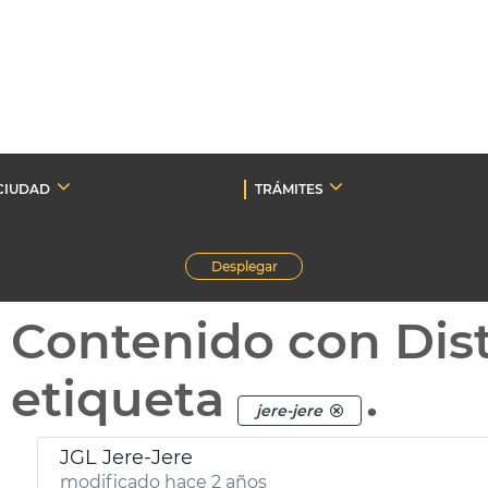
CIUDAD
TRÁMITES
Desplegar
Contenido con Dist
etiqueta
.
jere-jere
JGL Jere-Jere
modificado hace 2 años