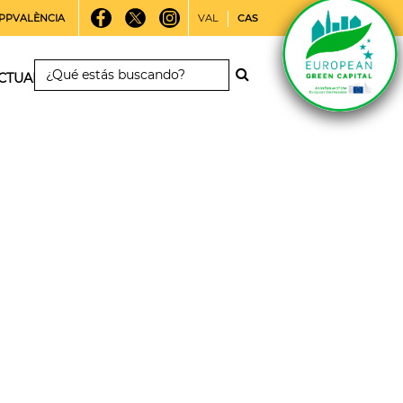
PPVALÈNCIA
VAL
CAS
CTUALIDAD