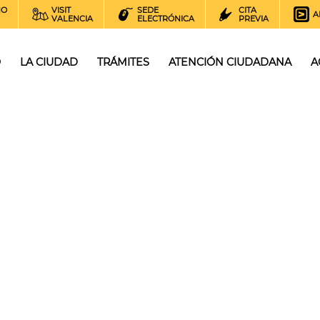
NO
VISIT
SEDE
CITA
A
VALENCIA
ELECTRÓNICA
PREVIA
O
LA CIUDAD
TRÁMITES
ATENCIÓN CIUDADANA
A