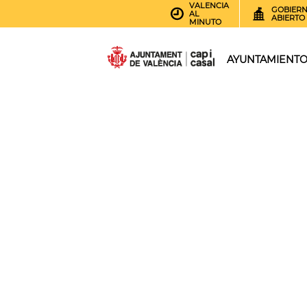
VALENCIA
GOBIER
AL
ABIERTO
MINUTO
AYUNTAMIENT