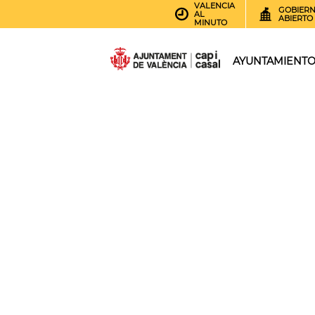
VALENCIA
GOBIER
AL
ABIERTO
MINUTO
AYUNTAMIENT