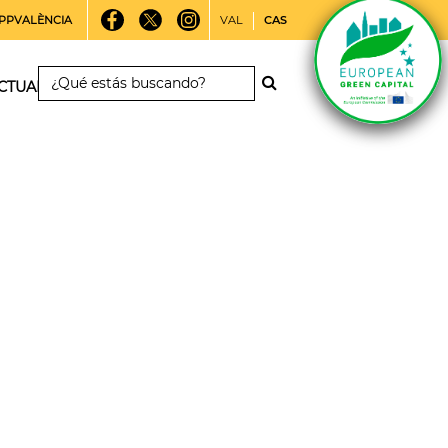
PPVALÈNCIA
VAL
CAS
CTUALIDAD