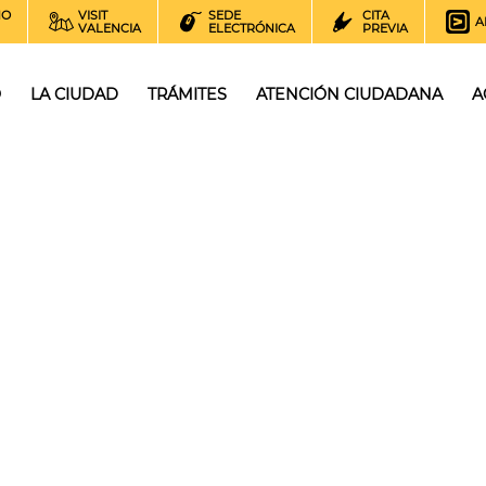
NO
VISIT
SEDE
CITA
A
VALENCIA
ELECTRÓNICA
PREVIA
O
LA CIUDAD
TRÁMITES
ATENCIÓN CIUDADANA
A