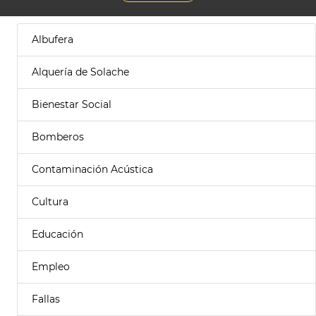
Albufera
Alquería de Solache
Bienestar Social
Bomberos
Contaminación Acústica
Cultura
Educación
Empleo
Fallas