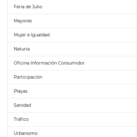
Feria de Julio
Mayores
Mujer e Igualdad
Naturia
Oficina Información Consumidor
Participación
Playas
Sanidad
Tráfico
Urbanismo