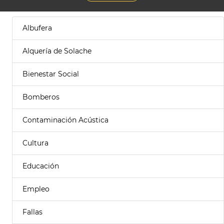
Albufera
Alquería de Solache
Bienestar Social
Bomberos
Contaminación Acústica
Cultura
Educación
Empleo
Fallas