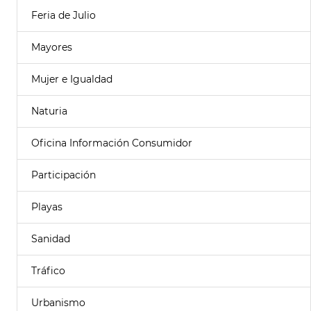
Feria de Julio
Mayores
Mujer e Igualdad
Naturia
Oficina Información Consumidor
Participación
Playas
Sanidad
Tráfico
Urbanismo