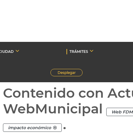
CIUDAD
TRÁMITES
Desplegar
Contenido con Act
WebMunicipal
Web FDM
.
impacto económico