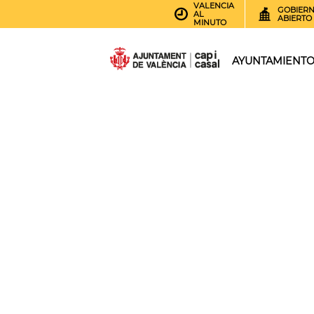
VALENCIA
GOBIER
AL
ABIERTO
MINUTO
AYUNTAMIENT