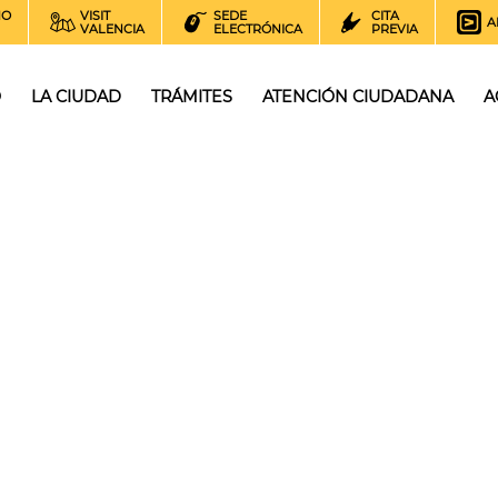
NO
VISIT
SEDE
CITA
A
VALENCIA
ELECTRÓNICA
PREVIA
O
LA CIUDAD
TRÁMITES
ATENCIÓN CIUDADANA
A