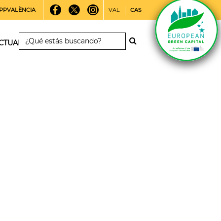
PPVALÈNCIA
VAL
CAS
CTUALIDAD