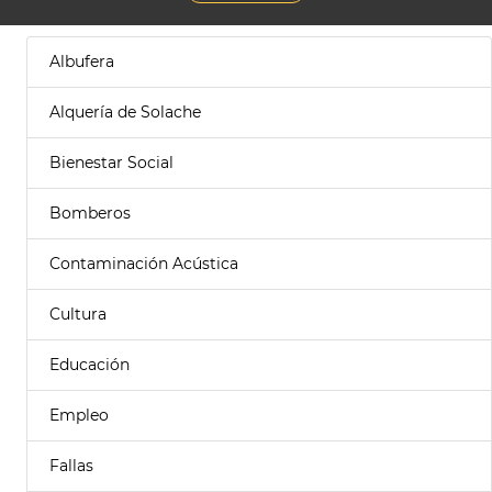
Albufera
Alquería de Solache
Bienestar Social
Bomberos
Contaminación Acústica
Cultura
Educación
Empleo
Fallas