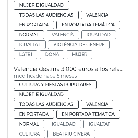
MUJER E IGUALDAD
TODAS LAS AUDIENCIAS
VALENCIA
EN PORTADA
EN PORTADA TEMÁTICA
NORMAL
VALENCIÀ
IGUALDAD
IGUALTAT
VIOLÈNCIA DE GÈNERE
LGTBI
DONA
MUJER
València destina 3.000 euros a los relatos premiados en el X Certamen 'Beatriu Civera' 2026
modificado hace 5 meses
CULTURA Y FIESTAS POPULARES
MUJER E IGUALDAD
TODAS LAS AUDIENCIAS
VALENCIA
EN PORTADA
EN PORTADA TEMÁTICA
NORMAL
IGUALDAD
IGUALTAT
CULTURA
BEATRIU CIVERA