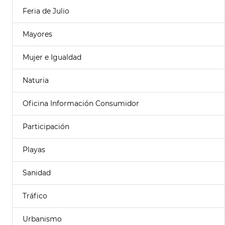
Feria de Julio
Mayores
Mujer e Igualdad
Naturia
Oficina Información Consumidor
Participación
Playas
Sanidad
Tráfico
Urbanismo