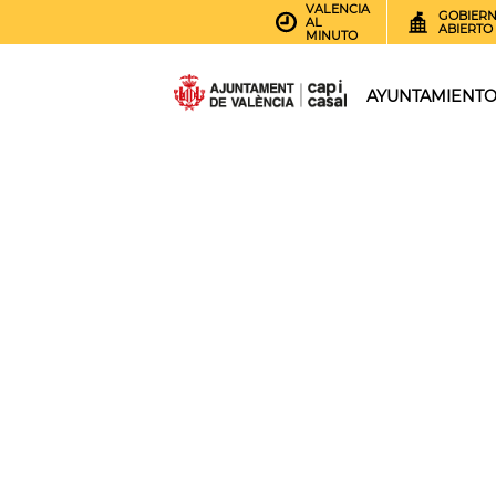
VALENCIA
GOBIER
AL
ABIERTO
MINUTO
AYUNTAMIENT