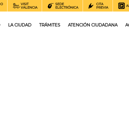
NO
VISIT
SEDE
CITA
A
VALENCIA
ELECTRÓNICA
PREVIA
O
LA CIUDAD
TRÁMITES
ATENCIÓN CIUDADANA
A