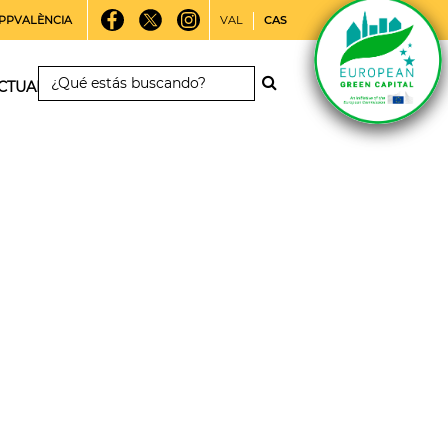
PPVALÈNCIA
VAL
CAS
CTUALIDAD