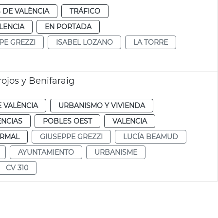
 DE VALÈNCIA
TRÁFICO
LENCIA
EN PORTADA
PE GREZZI
ISABEL LOZANO
LA TORRE
jos y Benifaraig
 VALÈNCIA
URBANISMO Y VIVIENDA
ENCIAS
POBLES OEST
VALENCIA
RMAL
GIUSEPPE GREZZI
LUCÍA BEAMUD
AYUNTAMIENTO
URBANISME
CV 310