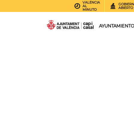
VALENCIA
GOBIER
AL
ABIERTO
MINUTO
AYUNTAMIENT