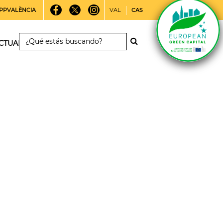
PPVALÈNCIA
VAL
CAS
CTUALIDAD