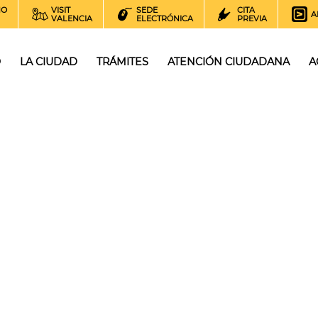
NO
VISIT
SEDE
CITA
A
VALENCIA
ELECTRÓNICA
PREVIA
O
LA CIUDAD
TRÁMITES
ATENCIÓN CIUDADANA
A