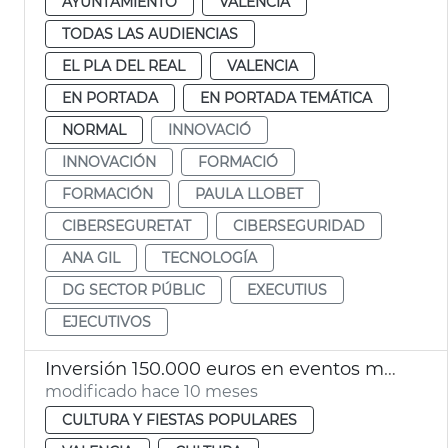
AYUNTAMIENTO
VALENCIA
TODAS LAS AUDIENCIAS
EL PLA DEL REAL
VALENCIA
EN PORTADA
EN PORTADA TEMÁTICA
NORMAL
INNOVACIÓ
INNOVACIÓN
FORMACIÓ
FORMACIÓN
PAULA LLOBET
CIBERSEGURETAT
CIBERSEGURIDAD
ANA GIL
TECNOLOGÍA
DG SECTOR PÚBLIC
EXECUTIUS
EJECUTIVOS
Inversión 150.000 euros en eventos musicales de València Music City
modificado hace 10 meses
CULTURA Y FIESTAS POPULARES