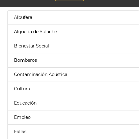
Albufera
Alquería de Solache
Bienestar Social
Bomberos
Contaminación Acústica
Cultura
Educación
Empleo
Fallas