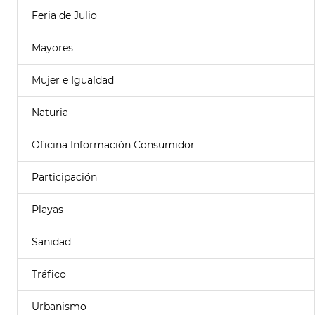
Feria de Julio
Mayores
Mujer e Igualdad
Naturia
Oficina Información Consumidor
Participación
Playas
Sanidad
Tráfico
Urbanismo