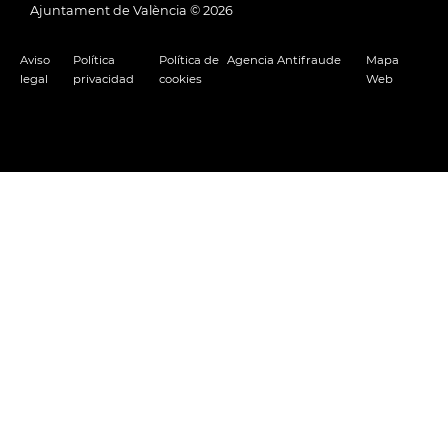
Ajuntament de València ©
2026
Aviso
Política
Política de
Agencia Antifraude
Mapa
legal
privacidad
cookies
Web