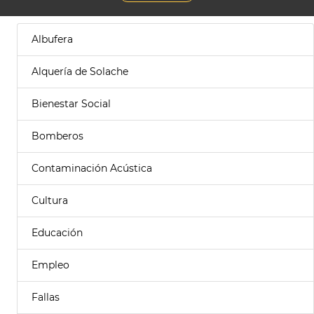
Albufera
Alquería de Solache
Bienestar Social
Bomberos
Contaminación Acústica
Cultura
Educación
Empleo
Fallas