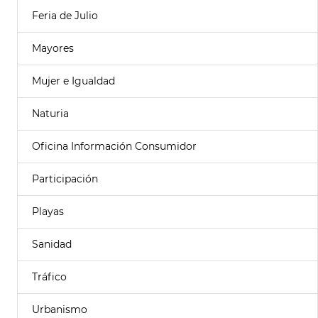
Feria de Julio
Mayores
Mujer e Igualdad
Naturia
Oficina Información Consumidor
Participación
Playas
Sanidad
Tráfico
Urbanismo