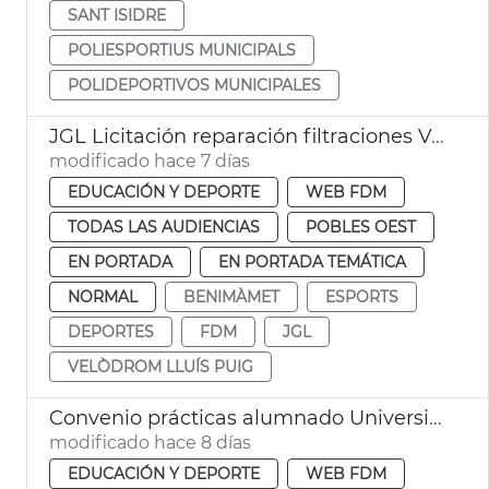
SANT ISIDRE
POLIESPORTIUS MUNICIPALS
POLIDEPORTIVOS MUNICIPALES
JGL Licitación reparación filtraciones Velódromo València
modificado hace 7 días
EDUCACIÓN Y DEPORTE
WEB FDM
TODAS LAS AUDIENCIAS
POBLES OEST
EN PORTADA
EN PORTADA TEMÁTICA
NORMAL
BENIMÀMET
ESPORTS
DEPORTES
FDM
JGL
VELÒDROM LLUÍS PUIG
Convenio prácticas alumnado Universidad Católica FDM València
modificado hace 8 días
EDUCACIÓN Y DEPORTE
WEB FDM