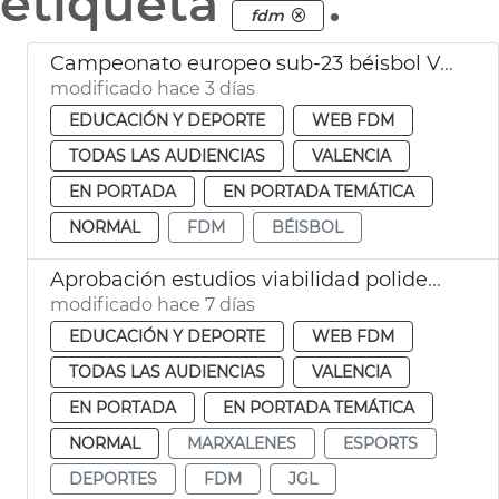
etiqueta
.
fdm
Campeonato europeo sub-23 béisbol València
modificado hace 3 días
EDUCACIÓN Y DEPORTE
WEB FDM
TODAS LAS AUDIENCIAS
VALENCIA
EN PORTADA
EN PORTADA TEMÁTICA
NORMAL
FDM
BÉISBOL
Aprobación estudios viabilidad polideportivos San Isidro Marxalenes
modificado hace 7 días
EDUCACIÓN Y DEPORTE
WEB FDM
TODAS LAS AUDIENCIAS
VALENCIA
EN PORTADA
EN PORTADA TEMÁTICA
NORMAL
MARXALENES
ESPORTS
DEPORTES
FDM
JGL