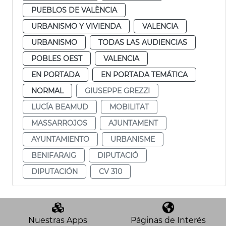
PUEBLOS DE VALÈNCIA
URBANISMO Y VIVIENDA
VALENCIA
URBANISMO
TODAS LAS AUDIENCIAS
POBLES OEST
VALENCIA
EN PORTADA
EN PORTADA TEMÁTICA
NORMAL
GIUSEPPE GREZZI
LUCÍA BEAMUD
MOBILITAT
MASSARROJOS
AJUNTAMENT
AYUNTAMIENTO
URBANISME
BENIFARAIG
DIPUTACIÓ
DIPUTACIÓN
CV 310
Nuestras Apps
Páginas de Interés