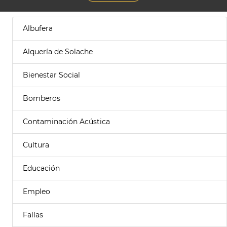
Albufera
Alquería de Solache
Bienestar Social
Bomberos
Contaminación Acústica
Cultura
Educación
Empleo
Fallas