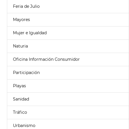
Feria de Julio
Mayores
Mujer e Igualdad
Naturia
Oficina Información Consumidor
Participación
Playas
Sanidad
Tráfico
Urbanismo