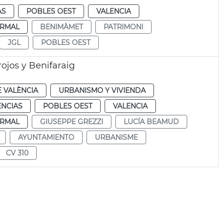
AS
POBLES OEST
VALENCIA
RMAL
BENIMÀMET
PATRIMONI
JGL
POBLES OEST
jos y Benifaraig
 VALÈNCIA
URBANISMO Y VIVIENDA
ENCIAS
POBLES OEST
VALENCIA
RMAL
GIUSEPPE GREZZI
LUCÍA BEAMUD
AYUNTAMIENTO
URBANISME
CV 310