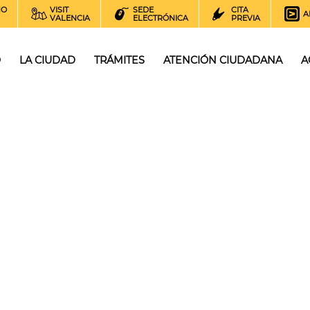
NO
VISIT
SEDE
CITA
A
VALENCIA
ELECTRÓNICA
PREVIA
O
LA CIUDAD
TRÁMITES
ATENCIÓN CIUDADANA
A