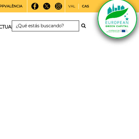
PPVALÈNCIA
VAL
CAS
CTUALIDAD