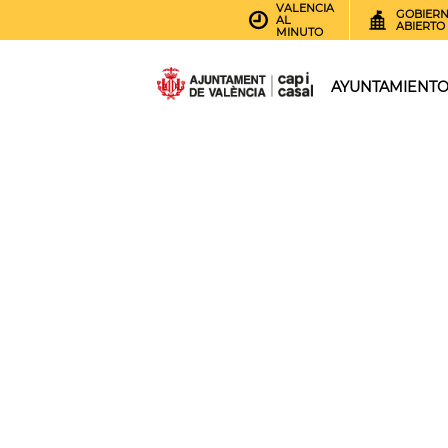
VALENCIA
GOBIER
AL
ABIERTO
MINUTO
AYUNTAMIENT