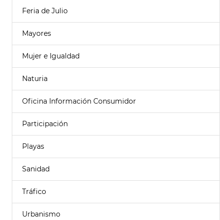
Feria de Julio
Mayores
Mujer e Igualdad
Naturia
Oficina Información Consumidor
Participación
Playas
Sanidad
Tráfico
Urbanismo