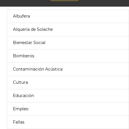
Albufera
Alquería de Solache
Bienestar Social
Bomberos
Contaminación Acústica
Cultura
Educación
Empleo
Fallas