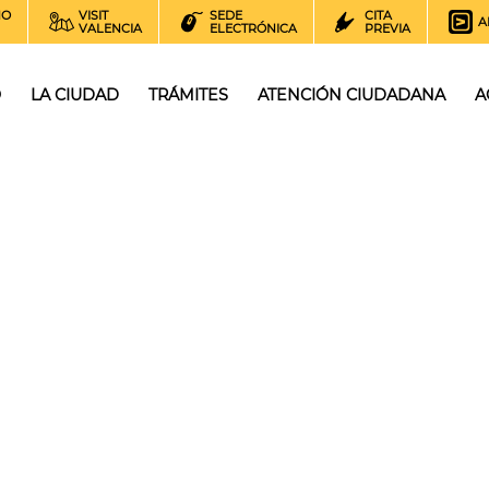
NO
VISIT
SEDE
CITA
A
VALENCIA
ELECTRÓNICA
PREVIA
O
LA CIUDAD
TRÁMITES
ATENCIÓN CIUDADANA
A