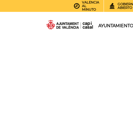
VALENCIA
GOBIER
AL
ABIERTO
MINUTO
AYUNTAMIENT