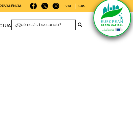
PPVALÈNCIA
VAL
CAS
CTUALIDAD