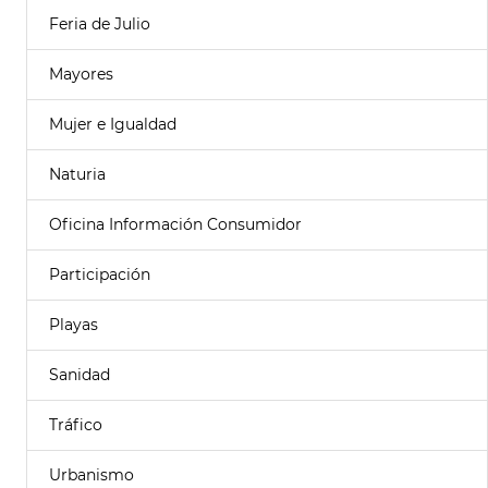
Feria de Julio
Mayores
Mujer e Igualdad
Naturia
Oficina Información Consumidor
Participación
Playas
Sanidad
Tráfico
Urbanismo