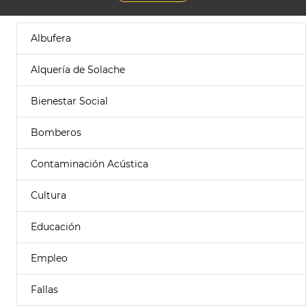
Albufera
Alquería de Solache
Bienestar Social
Bomberos
Contaminación Acústica
Cultura
Educación
Empleo
Fallas