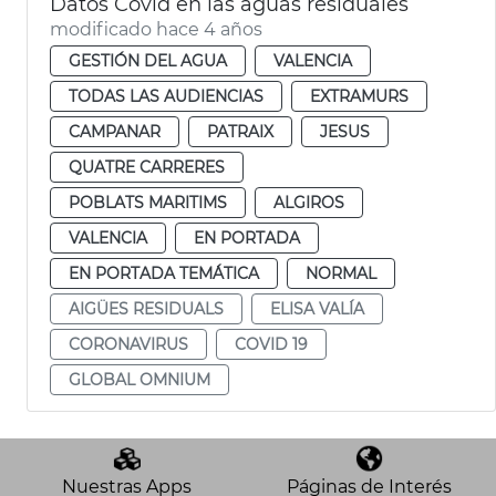
Datos Covid en las aguas residuales
modificado hace 4 años
GESTIÓN DEL AGUA
VALENCIA
TODAS LAS AUDIENCIAS
EXTRAMURS
CAMPANAR
PATRAIX
JESUS
QUATRE CARRERES
POBLATS MARITIMS
ALGIROS
VALENCIA
EN PORTADA
EN PORTADA TEMÁTICA
NORMAL
AIGÜES RESIDUALS
ELISA VALÍA
CORONAVIRUS
COVID 19
GLOBAL OMNIUM
Nuestras Apps
Páginas de Interés