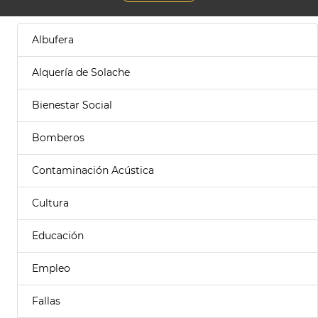
Albufera
Alquería de Solache
Bienestar Social
Bomberos
Contaminación Acústica
Cultura
Educación
Empleo
Fallas