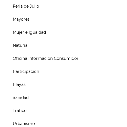
Feria de Julio
Mayores
Mujer e Igualdad
Naturia
Oficina Información Consumidor
Participación
Playas
Sanidad
Tráfico
Urbanismo