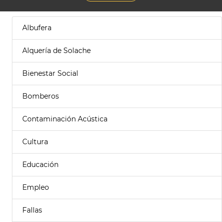
Albufera
Alquería de Solache
Bienestar Social
Bomberos
Contaminación Acústica
Cultura
Educación
Empleo
Fallas