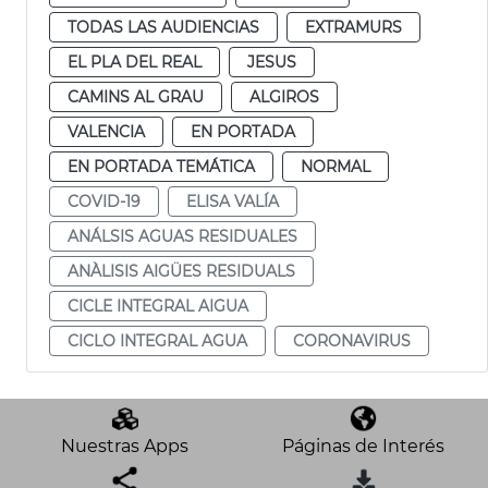
TODAS LAS AUDIENCIAS
EXTRAMURS
EL PLA DEL REAL
JESUS
CAMINS AL GRAU
ALGIROS
VALENCIA
EN PORTADA
EN PORTADA TEMÁTICA
NORMAL
COVID-19
ELISA VALÍA
ANÁLSIS AGUAS RESIDUALES
ANÀLISIS AIGÜES RESIDUALS
CICLE INTEGRAL AIGUA
CICLO INTEGRAL AGUA
CORONAVIRUS
Nuestras Apps
Páginas de Interés