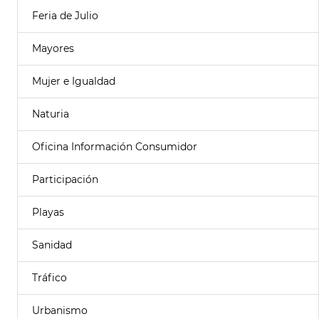
Feria de Julio
Mayores
Mujer e Igualdad
Naturia
Oficina Información Consumidor
Participación
Playas
Sanidad
Tráfico
Urbanismo