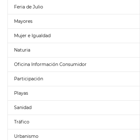
Feria de Julio
Mayores
Mujer e Igualdad
Naturia
Oficina Información Consumidor
Participación
Playas
Sanidad
Tráfico
Urbanismo