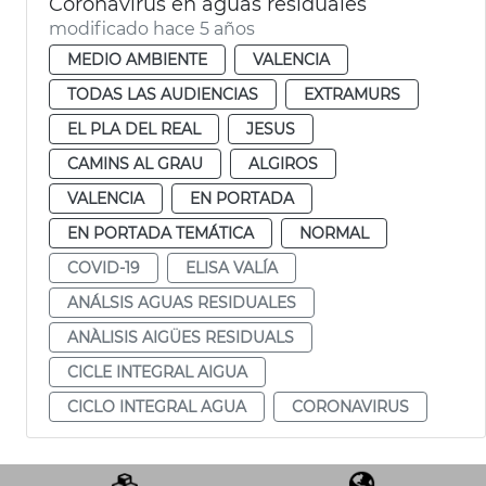
Coronavirus en aguas residuales
modificado hace 5 años
MEDIO AMBIENTE
VALENCIA
TODAS LAS AUDIENCIAS
EXTRAMURS
EL PLA DEL REAL
JESUS
CAMINS AL GRAU
ALGIROS
VALENCIA
EN PORTADA
EN PORTADA TEMÁTICA
NORMAL
COVID-19
ELISA VALÍA
ANÁLSIS AGUAS RESIDUALES
ANÀLISIS AIGÜES RESIDUALS
CICLE INTEGRAL AIGUA
CICLO INTEGRAL AGUA
CORONAVIRUS