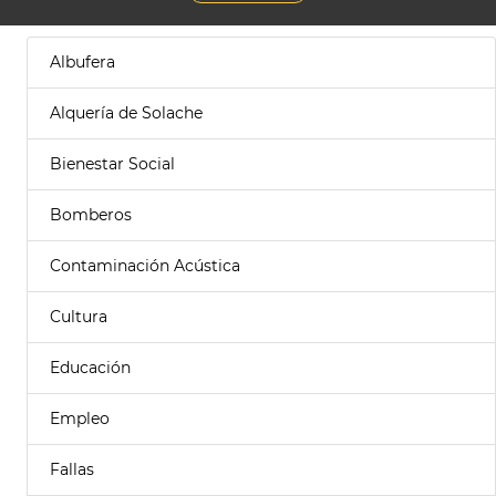
Albufera
Alquería de Solache
Bienestar Social
Bomberos
Contaminación Acústica
Cultura
Educación
Empleo
Fallas