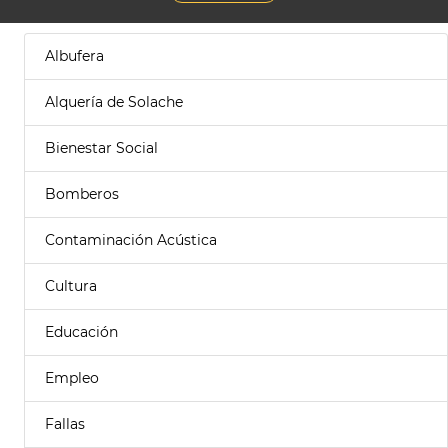
Albufera
Alquería de Solache
Bienestar Social
Bomberos
Contaminación Acústica
Cultura
Educación
Empleo
Fallas