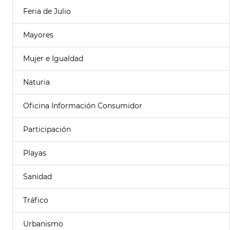
Feria de Julio
Mayores
Mujer e Igualdad
Naturia
Oficina Información Consumidor
Participación
Playas
Sanidad
Tráfico
Urbanismo