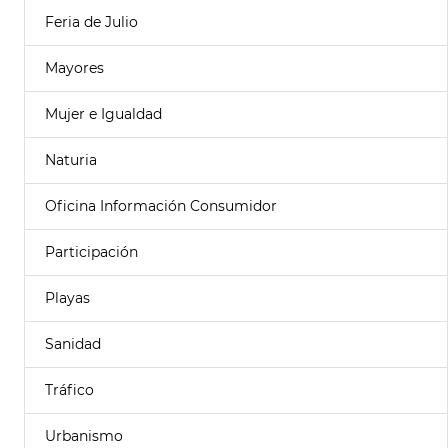
Feria de Julio
Mayores
Mujer e Igualdad
Naturia
Oficina Información Consumidor
Participación
Playas
Sanidad
Tráfico
Urbanismo