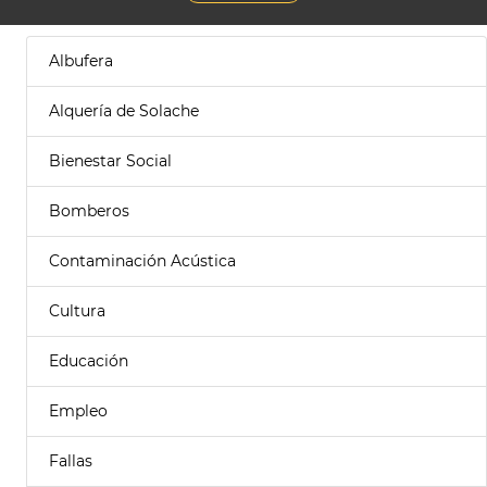
Albufera
Alquería de Solache
Bienestar Social
Bomberos
Contaminación Acústica
Cultura
Educación
Empleo
Fallas