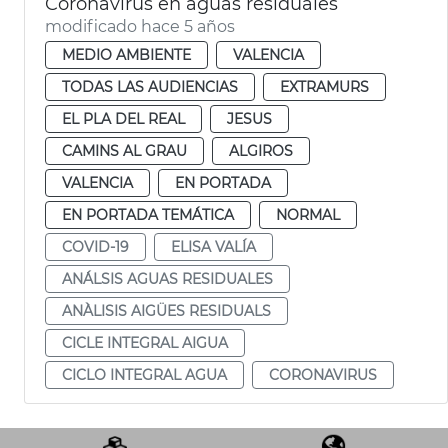
Coronavirus en aguas residuales
modificado hace 5 años
MEDIO AMBIENTE
VALENCIA
TODAS LAS AUDIENCIAS
EXTRAMURS
EL PLA DEL REAL
JESUS
CAMINS AL GRAU
ALGIROS
VALENCIA
EN PORTADA
EN PORTADA TEMÁTICA
NORMAL
COVID-19
ELISA VALÍA
ANÁLSIS AGUAS RESIDUALES
ANÀLISIS AIGÜES RESIDUALS
CICLE INTEGRAL AIGUA
CICLO INTEGRAL AGUA
CORONAVIRUS