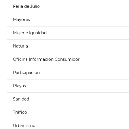
Feria de Julio
Mayores
Mujer e Igualdad
Naturia
Oficina Información Consumidor
Participación
Playas
Sanidad
Tráfico
Urbanismo