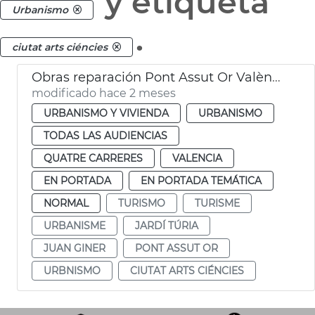
y etiqueta
Urbanismo
.
ciutat arts ciéncies
Obras reparación Pont Assut Or València
modificado hace 2 meses
URBANISMO Y VIVIENDA
URBANISMO
TODAS LAS AUDIENCIAS
QUATRE CARRERES
VALENCIA
EN PORTADA
EN PORTADA TEMÁTICA
NORMAL
TURISMO
TURISME
URBANISME
JARDÍ TÚRIA
JUAN GINER
PONT ASSUT OR
URBNISMO
CIUTAT ARTS CIÉNCIES