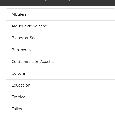
Albufera
Alquería de Solache
Bienestar Social
Bomberos
Contaminación Acústica
Cultura
Educación
Empleo
Fallas