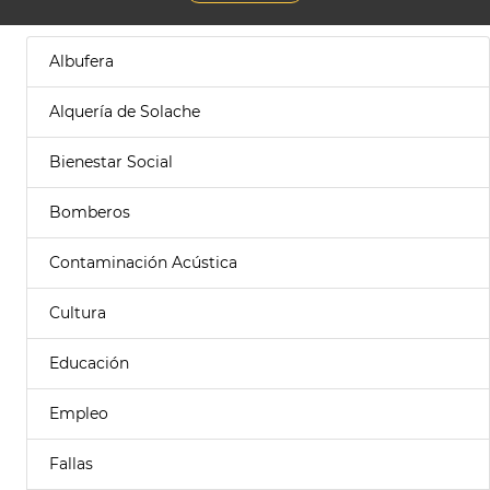
Albufera
Alquería de Solache
Bienestar Social
Bomberos
Contaminación Acústica
Cultura
Educación
Empleo
Fallas