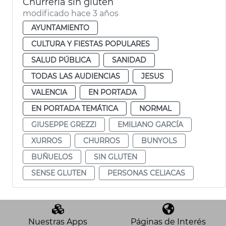
Churrería sin gluten
modificado hace 3 años
AYUNTAMIENTO
CULTURA Y FIESTAS POPULARES
SALUD PÚBLICA
SANIDAD
TODAS LAS AUDIENCIAS
JESUS
VALENCIA
EN PORTADA
EN PORTADA TEMÁTICA
NORMAL
GIUSEPPE GREZZI
EMILIANO GARCÍA
XURROS
CHURROS
BUNYOLS
BUÑUELOS
SIN GLUTEN
SENSE GLUTEN
PERSONAS CELIACAS
Nuestras Apps
Páginas de Interés