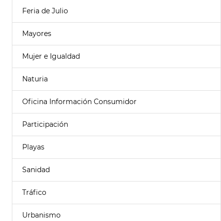
Feria de Julio
Mayores
Mujer e Igualdad
Naturia
Oficina Información Consumidor
Participación
Playas
Sanidad
Tráfico
Urbanismo