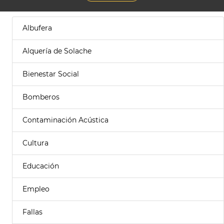
Albufera
Alquería de Solache
Bienestar Social
Bomberos
Contaminación Acústica
Cultura
Educación
Empleo
Fallas