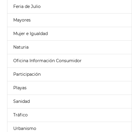
Feria de Julio
Mayores
Mujer e Igualdad
Naturia
Oficina Información Consumidor
Participación
Playas
Sanidad
Tráfico
Urbanismo