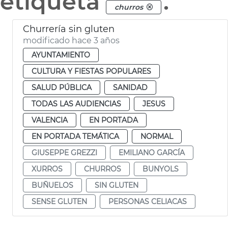
etiqueta
.
churros
Churrería sin gluten
modificado hace 3 años
AYUNTAMIENTO
CULTURA Y FIESTAS POPULARES
SALUD PÚBLICA
SANIDAD
TODAS LAS AUDIENCIAS
JESUS
VALENCIA
EN PORTADA
EN PORTADA TEMÁTICA
NORMAL
GIUSEPPE GREZZI
EMILIANO GARCÍA
XURROS
CHURROS
BUNYOLS
BUÑUELOS
SIN GLUTEN
SENSE GLUTEN
PERSONAS CELIACAS