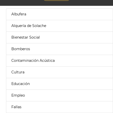
Albufera
Alquería de Solache
Bienestar Social
Bomberos
Contaminación Acústica
Cultura
Educación
Empleo
Fallas