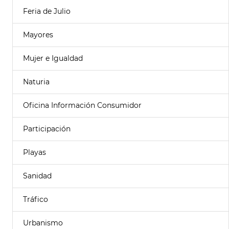
Feria de Julio
Mayores
Mujer e Igualdad
Naturia
Oficina Información Consumidor
Participación
Playas
Sanidad
Tráfico
Urbanismo