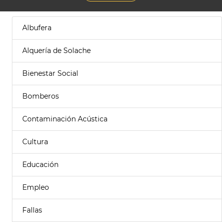
Albufera
Alquería de Solache
Bienestar Social
Bomberos
Contaminación Acústica
Cultura
Educación
Empleo
Fallas