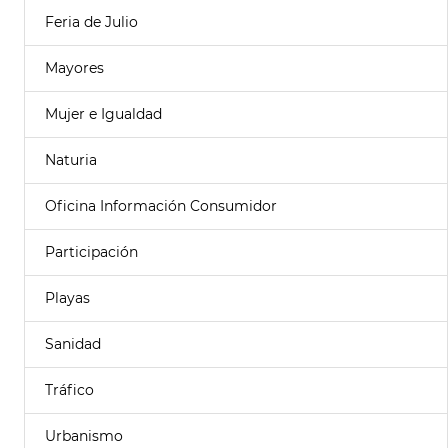
Feria de Julio
Mayores
Mujer e Igualdad
Naturia
Oficina Información Consumidor
Participación
Playas
Sanidad
Tráfico
Urbanismo