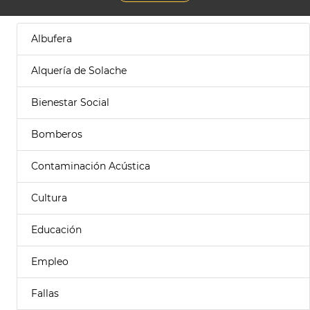
Albufera
Alquería de Solache
Bienestar Social
Bomberos
Contaminación Acústica
Cultura
Educación
Empleo
Fallas