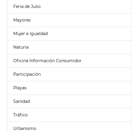
Feria de Julio
Mayores
Mujer e Igualdad
Naturia
Oficina Información Consumidor
Participación
Playas
Sanidad
Tráfico
Urbanismo