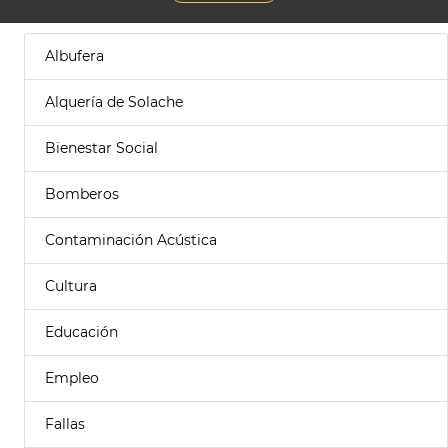
Albufera
Alquería de Solache
Bienestar Social
Bomberos
Contaminación Acústica
Cultura
Educación
Empleo
Fallas