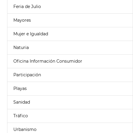
Feria de Julio
Mayores
Mujer e Igualdad
Naturia
Oficina Información Consumidor
Participación
Playas
Sanidad
Tráfico
Urbanismo