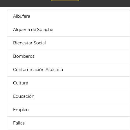
Albufera
Alquería de Solache
Bienestar Social
Bomberos
Contaminación Acústica
Cultura
Educación
Empleo
Fallas