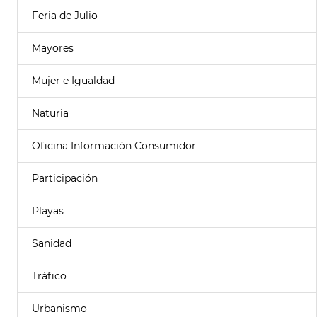
Feria de Julio
Mayores
Mujer e Igualdad
Naturia
Oficina Información Consumidor
Participación
Playas
Sanidad
Tráfico
Urbanismo