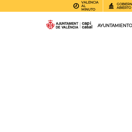
VALENCIA
GOBIER
AL
ABIERTO
MINUTO
AYUNTAMIENT