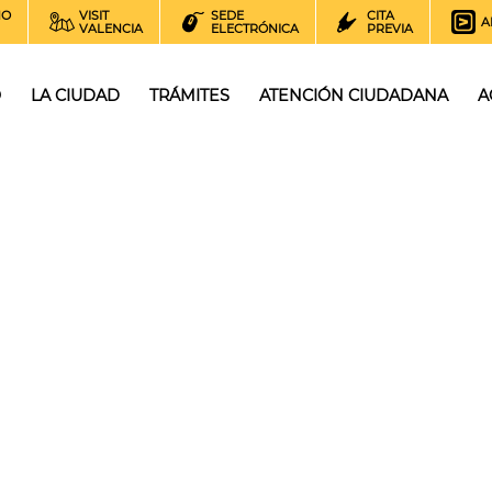
NO
VISIT
SEDE
CITA
A
VALENCIA
ELECTRÓNICA
PREVIA
O
LA CIUDAD
TRÁMITES
ATENCIÓN CIUDADANA
A