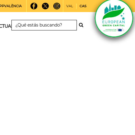
PPVALÈNCIA
VAL
CAS
CTUALIDAD