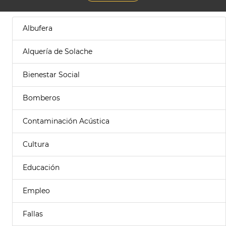
Albufera
Alquería de Solache
Bienestar Social
Bomberos
Contaminación Acústica
Cultura
Educación
Empleo
Fallas