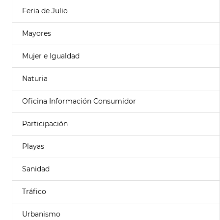
Feria de Julio
Mayores
Mujer e Igualdad
Naturia
Oficina Información Consumidor
Participación
Playas
Sanidad
Tráfico
Urbanismo