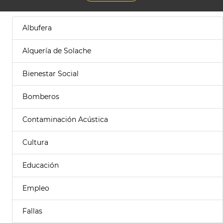
Albufera
Alquería de Solache
Bienestar Social
Bomberos
Contaminación Acústica
Cultura
Educación
Empleo
Fallas