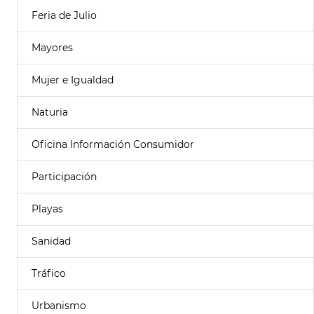
Feria de Julio
Mayores
Mujer e Igualdad
Naturia
Oficina Información Consumidor
Participación
Playas
Sanidad
Tráfico
Urbanismo