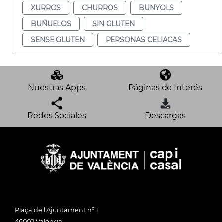
XURROS
CHURROS
BUNYOLS
BUÑUELOS
SIN GLUTEN
SENSE GLUTEN
PERSONAS CELIACAS
Nuestras Apps
Páginas de Interés
Redes Sociales
Descargas
Plaça de l'Ajuntament nº 1
46002 València