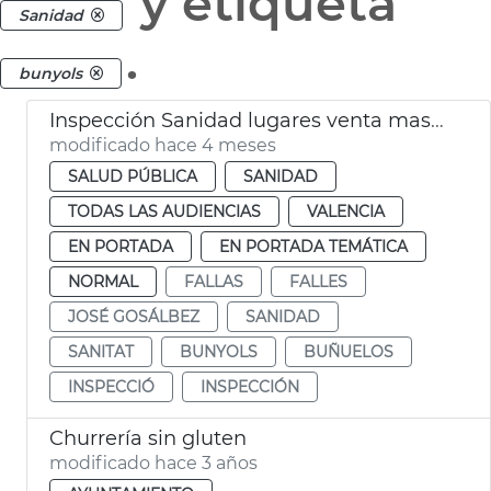
y etiqueta
Sanidad
.
bunyols
Inspección Sanidad lugares venta masas fritas Fallas València
modificado hace 4 meses
SALUD PÚBLICA
SANIDAD
TODAS LAS AUDIENCIAS
VALENCIA
EN PORTADA
EN PORTADA TEMÁTICA
NORMAL
FALLAS
FALLES
JOSÉ GOSÁLBEZ
SANIDAD
SANITAT
BUNYOLS
BUÑUELOS
INSPECCIÓ
INSPECCIÓN
Churrería sin gluten
modificado hace 3 años