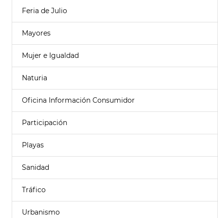
Feria de Julio
Mayores
Mujer e Igualdad
Naturia
Oficina Información Consumidor
Participación
Playas
Sanidad
Tráfico
Urbanismo