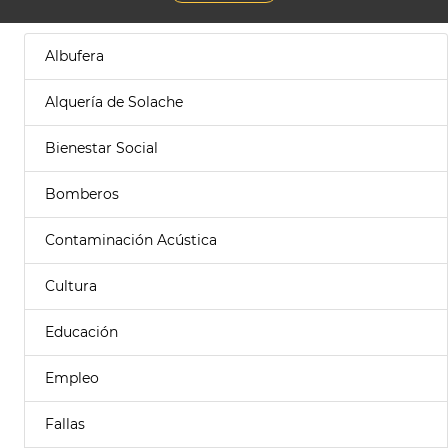
Albufera
Alquería de Solache
Bienestar Social
Bomberos
Contaminación Acústica
Cultura
Educación
Empleo
Fallas