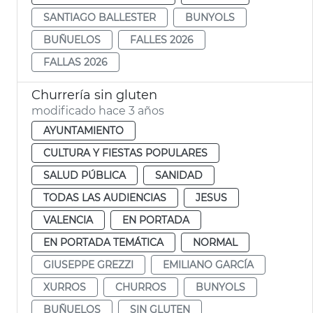
SANTIAGO BALLESTER
BUNYOLS
BUÑUELOS
FALLES 2026
FALLAS 2026
Churrería sin gluten
modificado hace 3 años
AYUNTAMIENTO
CULTURA Y FIESTAS POPULARES
SALUD PÚBLICA
SANIDAD
TODAS LAS AUDIENCIAS
JESUS
VALENCIA
EN PORTADA
EN PORTADA TEMÁTICA
NORMAL
GIUSEPPE GREZZI
EMILIANO GARCÍA
XURROS
CHURROS
BUNYOLS
BUÑUELOS
SIN GLUTEN