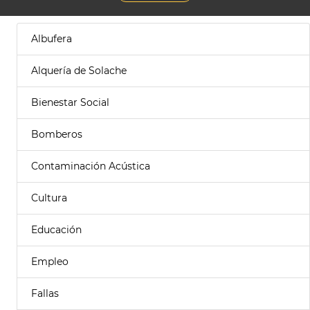
Albufera
Alquería de Solache
Bienestar Social
Bomberos
Contaminación Acústica
Cultura
Educación
Empleo
Fallas