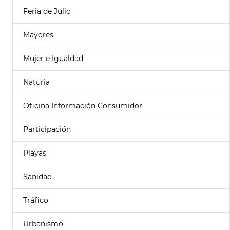
Feria de Julio
Mayores
Mujer e Igualdad
Naturia
Oficina Información Consumidor
Participación
Playas
Sanidad
Tráfico
Urbanismo