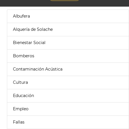
Albufera
Alquería de Solache
Bienestar Social
Bomberos
Contaminación Acústica
Cultura
Educación
Empleo
Fallas