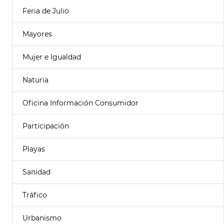
Feria de Julio
Mayores
Mujer e Igualdad
Naturia
Oficina Información Consumidor
Participación
Playas
Sanidad
Tráfico
Urbanismo