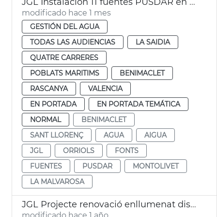
JGL Instalación 11 fuentes PUSDAR en València
modificado hace 1 mes
GESTIÓN DEL AGUA
TODAS LAS AUDIENCIAS
LA SAIDIA
QUATRE CARRERES
POBLATS MARITIMS
BENIMACLET
RASCANYA
VALENCIA
EN PORTADA
EN PORTADA TEMÁTICA
NORMAL
BENIMACLET
SANT LLORENÇ
AGUA
AIGUA
JGL
ORRIOLS
FONTS
FUENTES
PUSDAR
MONTOLIVET
LA MALVAROSA
JGL Projecte renovació enllumenat districtes València
modificado hace 1 año