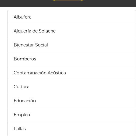
Albufera
Alquería de Solache
Bienestar Social
Bomberos
Contaminación Acústica
Cultura
Educación
Empleo
Fallas