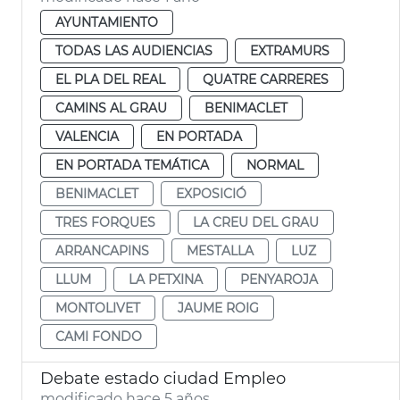
AYUNTAMIENTO
TODAS LAS AUDIENCIAS
EXTRAMURS
EL PLA DEL REAL
QUATRE CARRERES
CAMINS AL GRAU
BENIMACLET
VALENCIA
EN PORTADA
EN PORTADA TEMÁTICA
NORMAL
BENIMACLET
EXPOSICIÓ
TRES FORQUES
LA CREU DEL GRAU
ARRANCAPINS
MESTALLA
LUZ
LLUM
LA PETXINA
PENYAROJA
MONTOLIVET
JAUME ROIG
CAMI FONDO
Debate estado ciudad Empleo
modificado hace 5 años