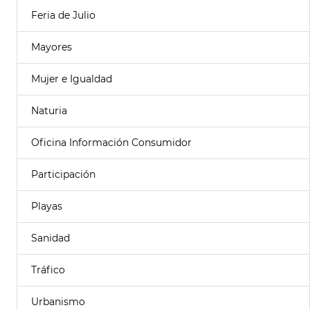
Feria de Julio
Mayores
Mujer e Igualdad
Naturia
Oficina Información Consumidor
Participación
Playas
Sanidad
Tráfico
Urbanismo