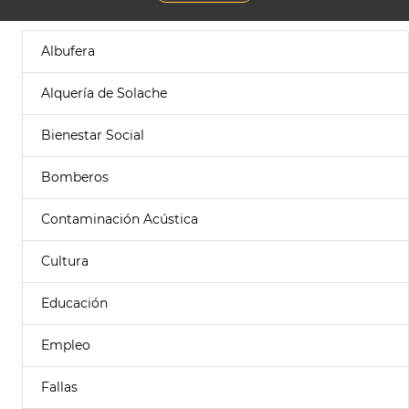
Albufera
Alquería de Solache
Bienestar Social
Bomberos
Contaminación Acústica
Cultura
Educación
Empleo
Fallas