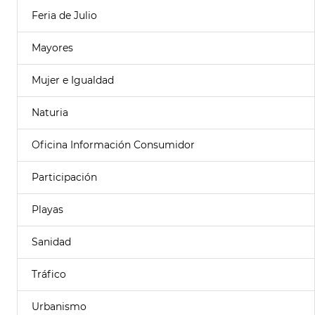
Feria de Julio
Mayores
Mujer e Igualdad
Naturia
Oficina Información Consumidor
Participación
Playas
Sanidad
Tráfico
Urbanismo